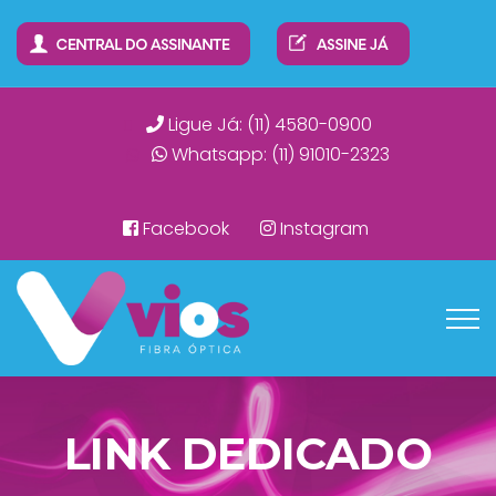
Ligue Já: (11) 4580-0900
Whatsapp: (11) 91010-2323
Facebook
Instagram
LINK DEDICADO