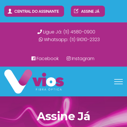
Ligue Já: (11) 4580-0900
Whatsapp: (11) 91010-2323
Facebook
Instagram
Assine Já