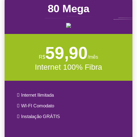
80 Mega
59,90
R$
/mês
Internet 100% Fibra
Internet Ilimitada
WI-FI Comodato
Instalação GRÁTIS