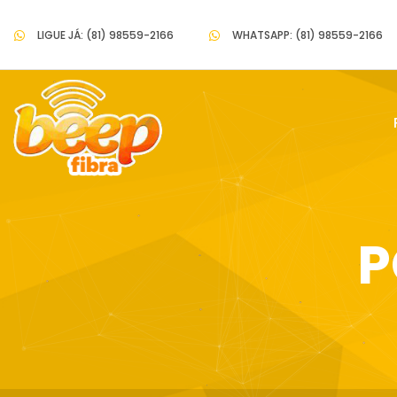
LIGUE JÁ: (81) 98559-2166
WHATSAPP: (81) 98559-2166
P