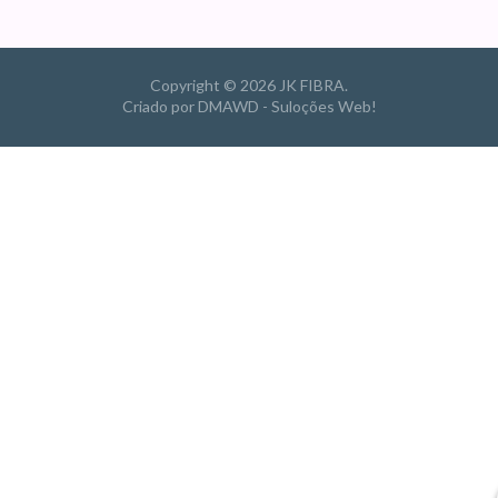
Copyright ©
2026 JK FIBRA.
Criado por DMAWD - Suloções Web!