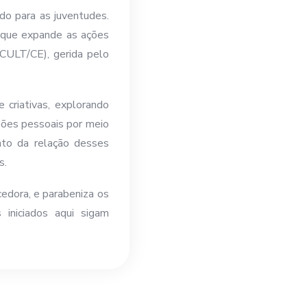
do para as juventudes.
, que expande as ações
ECULT/CE), gerida pelo
 criativas, explorando
sões pessoais por meio
ento da relação desses
s.
cedora, e parabeniza os
iniciados aqui sigam