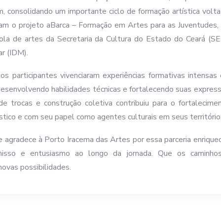
m, consolidando um importante ciclo de formação artística volta
ram o projeto aBarca – Formação em Artes para as Juventudes
ola de artes da Secretaria da Cultura do Estado do Ceará (S
r (IDM).
os participantes vivenciaram experiências formativas intensas e
, desenvolvendo habilidades técnicas e fortalecendo suas expres
e trocas e construção coletiva contribuiu para o fortalecim
ístico e com seu papel como agentes culturais em seus território
e agradece à Porto Iracema das Artes por essa parceria enrique
isso e entusiasmo ao longo da jornada. Que os caminhos 
novas possibilidades.